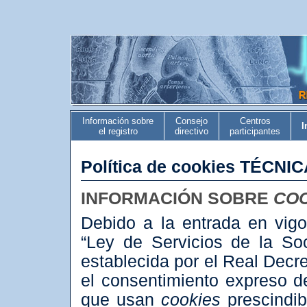
Información sobre
Consejo
Centros
I
el registro
directivo
participantes
Política de cookies TÉCNI
INFORMACIÓN SOBRE
CO
Debido a la entrada en vigo
“Ley de Servicios de la So
establecida por el Real Decr
el consentimiento expreso d
que usan
cookies
prescindib