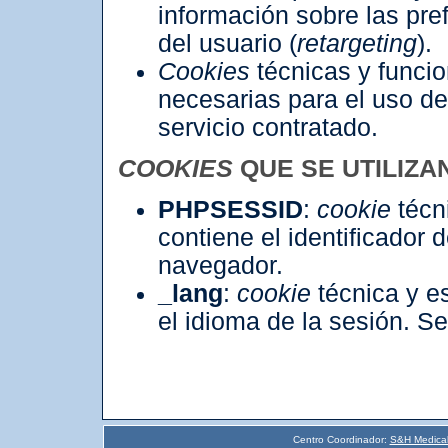
información sobre las pre
del usuario (
retargeting
).
Cookies
técnicas y funcio
necesarias para el uso del
servicio contratado.
COOKIES
QUE SE UTILIZA
PHPSESSID
:
cookie
técn
contiene el identificador d
navegador.
_lang
:
cookie
técnica y e
el idioma de la sesión. Se
Centro Coordinador:
S&H Medical